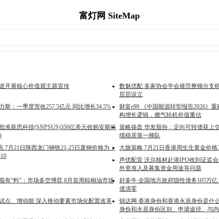
富灯网 SiteMap
街道开展核心价值观主题宣传
数魅优配 多家协会学会规范整顿分支机
层层设立
力斯：一季度营收257.5亿元 同比增长34.5%
财富e99 《中国能源转型报告2026
构增长逻辑，燃气轮机价值重估
批准新思科技(SNPSUS)350亿美元收购安斯科
策略操盘 华发股份：定向可转债获上交
)
绩稳居第一梯队
 7月21日陕西龙门钢铁21-25日废钢价格为：
大旗策略 7月21日香港周生生黄金价格3
10
声优配音 沃尔核材赴港IPO收到证监
外资准入及募集资金用途等问题
脂有“料”：市场多空博弈 8月首周棕榈油市场
好多牛 全国地方政府隐性债务105万
债清零
抓试点、增动能 深入推动要素市场化配置改革
锦达网 香港身份和香港永居身份是什
身份和永居身份区别、申请途径、与内