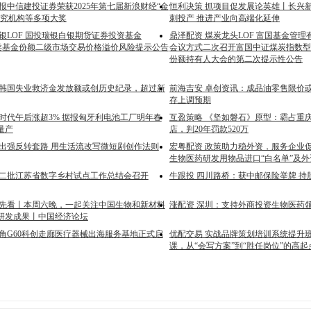
报中信建投证券荣获2025年第七届新浪财经“金
恒利决策 抓项目促发展论英雄丨长兴
研究机构等多项大奖
刺投产 推进产业向高端化延伸
银LOF 国投瑞银白银期货证券投资基金
鼎泽配资 煤炭龙头LOF 富国基金管
A类基金份额二级市场交易价格溢价风险提示公告
会议方式二次召开富国中证煤炭指数型
份额持有人大会的第二次提示性公告
年韩国失业救济金发放额或创历史纪录，超过新
前海吉安 卓创资讯：成品油零售限价或
存上调预期
德时代午后涨超3% 据报匈牙利电池工厂明年春
互盈策略 《坚如磐石》原型：霸占重庆
量产
店，判20年罚款520万
跳出强反转套路 用生活流改写微短剧创作法则
宏粤配资 政策助力稳外资，服务企业促
生物医药研发用物品进口“白名单”及
第二批江苏省数字乡村试点工作总结会召开
牛跟投 四川路桥：获中邮保险举牌 持
抢先看丨本周六晚，一起关注中国生物和新材料
涨配资 深圳：支持外商投资生物医药
研发成果丨中国经济论坛
三角G60科创走廊医疗器械出海服务基地正式启
优配交易 实战品牌策划培训系统提升班
课，从“会写方案”到“胜任岗位”的高起