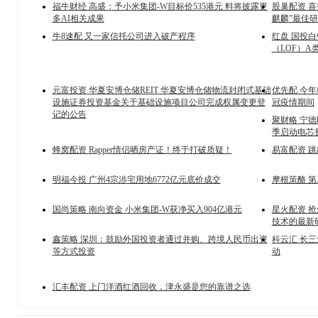
福牛财经 高盛：予小米集团-W目标价535港元 料将披露更
股巢配资 喜
多AI相关成果
麒麟”最佳
牛8速配 又一家信托公司进入破产程序
红盘 国投白
（LOF）
元富投资 华夏安博仓储REIT 华夏安博仓储物流封闭式基础
优先配 今
设施证券投资基金关于基础设施项目公司完成权属变更登
冠疫情期间
记的公告
聚财略 宁
季启动电芯
蜂窝配资 Rapper情侣晒房产证！终于打破质疑！
易富配资 
明福今投 广州4宗涉宅用地6772亿元底价成交
摩根策酪 
国尚策略 南向资金 小米集团-W获净买入904亿港元
星火配资 
技术的最新
鑫策略 深圳：鼓励外国投资者通过并购、跨境人民币出资
科云汇 长
等方式投资
动
汇丰配资 上门洋酒红酒回收，津永盛是您的靠谱之选