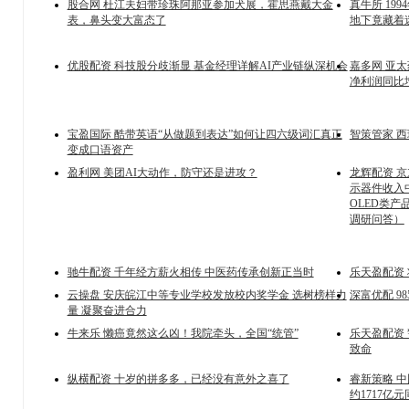
股合网 杜江夫妇带珍珠阿那亚参加犬展，霍思燕戴大金
真牛所 19
表，鼻头变大富态了
地下竟藏着
优股配资 科技股分歧渐显 基金经理详解AI产业链纵深机会
嘉多网 亚太
净利润同比增长
宝盈国际 酷带英语“从做题到表达”如何让四六级词汇真正
智策管家 
变成口语资产
盈利网 美团AI大动作，防守还是进攻？
龙辉配资 
示器件收入中
OLED类产
调研问答）
驰牛配资 千年经方薪火相传 中医药传承创新正当时
乐天盈配资
云操盘 安庆皖江中等专业学校发放校内奖学金 选树榜样力
深富优配 
量 凝聚奋进合力
牛来乐 懒癌竟然这么凶！我院牵头，全国“统管”
乐天盈配资 
致命
纵横配资 十岁的拼多多，已经没有意外之喜了
睿新策略 
约1717亿元