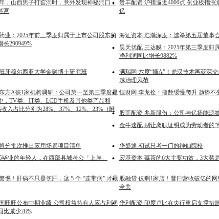
94年，山西男子打窑洞时，意外发现神秘洞口，
贵丰配资 沪指逼近4000点 创业板指涨近
迷宫
亿
药业：2025年前三季度归属于上市公司股东的
海证资本 浩瀚深度：选举第五届董事
290949%
昊天优配 三达膜：2025年第三季度
净利润同比增长9882%
西班牙穆尔西亚大学金融博士研究班
满瑞网 六度“摘A”！鼎汉技术再获深
越治理风范
京东方A获1家机构调研：公司第一至第三季度显
恒财网 李龙拴：指数缓慢爬升 趋势不
，TV类、IT类、LCD手机及其他类产品和
品收入占比分别为28%、37%、12%、23%（附
股莘配资 兆新股份：公司与亿扬能源
金牛速配 别让离职证明成为劳动者的“
 将分批次推出应用场景项目清单
华盛通 初试只考一门的神仙院校
985毕业的年轻人，在西部县城考公「上岸」
宏基资本 莓茶的6大主要功效，3大禁
警惕！肝病不只是伤肝，这 5 个 “连带病” 才最
股融贷 仅剩1家店！昔日营收破亿的
全关
中国旺旺公布中期业绩 公司权益持有人应占利润
华利配资 印度卢比在央行重启支撑措
同比减少78%