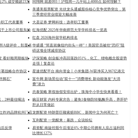
2% 成交额超23万
同翔网 就差093！沪指周一几乎站上4000点 如何理解？
美通美股票配资 光伏龙头通威股份核心竞争优势突出，第
三季度经营业绩迎大幅改善
会职工代表董事
大圣证券 梦网科技：选举职工董事
归属于上市公司股东的
红海优配 2025年华南师范大学学科排名一览表
红盘 2026海外留学机构排名
交所A级评价，彰显卓
华盛通 “简直就像纽约街头一样”！美国官员被控“恐吓”阻
碍这项全球减排协议
变 看好顺周期板块
沪深策略 创业板冲高回落跌051%，化工、锂电概念股逆势
走强丨复盘论
签署战略合作协议
星速优配平台 南向资金丨小米集团-W获净买入967亿港元
绊脚石”
富牛网 新场景拉动“双十一”消费增长 新动能激发“大消
费”潜力
忠泰策略 寒假放假安排出炉，珠海中小学生快来看看！
忌，2种最佳喝法
豌豆财富 内科专家忠告：避免1食物防转氨酶升高，养肝护
肝从日常做起
网红炸鸡品牌杭州门店
龙辉配资 特朗普巨额索赔BBC，新闻中立为何死亡？
互利配资 一觉醒来：暴跌，众说纷纭
施后反弹
易资配 南旋控股午后涨近6% 中期公司拥有人应占溢利同
比增长127%