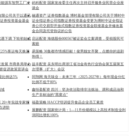
新能源车智慧工厂冲
屿科配资 国家发改委主任再次主持召开服务业民营企业座
谈会
理有限公司关于以通讯
融通资产 证券指数基金 博时基金管理有限公司关于博时中
证券投资基金基金
证全指证券公司指数证券投资基金变更为博时中证全指证
券公司交易型开放式指数证券投资基金联接基金并修改基
金合同及托管协议的公告
遇下调 下轮初始或
启运配资 海德股份000567被证监会立案调查，受损股民可
索赔
25%客运每天换酒
易策略 36集都市情感巨献！俊男靓女齐聚，点燃你的追剧
热情！
发展 市商务局举办
益丰配资 吴东明出席浙江省冶金有色行业协会第五届第五
外资促进政策宣讲会
次理事（扩大）会议
股比例达5%
同翔网 海天味业：未来三年（2025-2027年）每年现金分红
比例不低于80%
领域
鑫恒盈配资 四川：坚决依法取缔非法炼油、调和成品油和
生产非标油的“黑窝点”
 20+年实战专家授
福盈策略 HACCP培训提升食品企业员工素质
点进阶
展鹏配资 国家统计局：1—11月份规模以上高技术制造业利
润同比增长100%