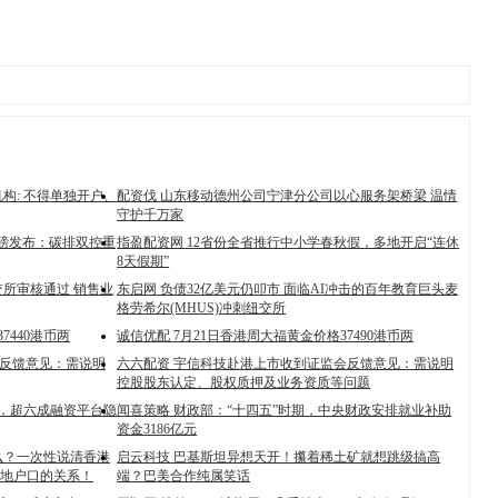
构: 不得单独开户、
配资伐 山东移动德州公司宁津分公司以心服务架桥梁 温情
守护千万家
》重磅发布：碳排双控重
指盈配资网 12省份全省推行中小学春秋假，多地开启“连休
8天假期”
所审核通过 销售业
东启网 负债32亿美元仍叩市 面临AI冲击的百年教育巨头麦
格劳希尔(MHUS)冲刺纽交所
7440港币两
诚信优配 7月21日香港周大福黄金价格37490港币两
会反馈意见：需说明
六六配资 宇信科技赴港上市收到证监会反馈意见：需说明
控股股东认定、股权质押及业务资质等问题
亿，超六成融资平台隐
闻喜策略 财政部：“十四五”时期，中央财政安排就业补助
资金3186亿元
么？一次性说清香港
启云科技 巴基斯坦异想天开！攥着稀土矿就想跳级搞高
地户口的关系！
端？巴美合作纯属笑话