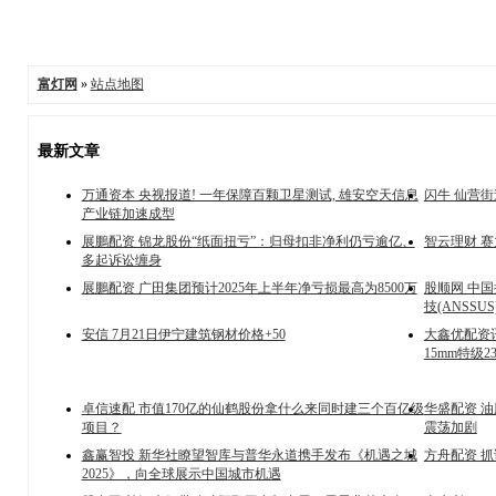
富灯网
»
站点地图
最新文章
万通资本 央视报道! 一年保障百颗卫星测试, 雄安空天信息
闪牛 仙营
产业链加速成型
展鵬配资 锦龙股份“纸面扭亏”：归母扣非净利仍亏逾亿、
智云理财 赛
多起诉讼缠身
展鵬配资 广田集团预计2025年上半年净亏损最高为8500万
股顺网 中国
技(ANSSUS
安信 7月21日伊宁建筑钢材价格+50
大鑫优配资讯
15mm特级23
卓信速配 市值170亿的仙鹤股份拿什么来同时建三个百亿级
华盛配资 油
项目？
震荡加剧
鑫赢智投 新华社瞭望智库与普华永道携手发布《机遇之城
方舟配资 
2025》，向全球展示中国城市机遇