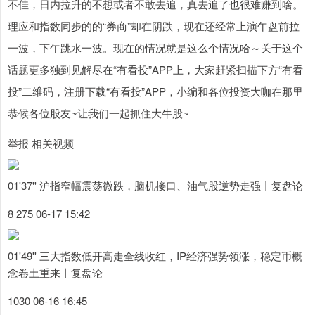
不佳，日内拉升的不想或者不敢去追，真去追了也很难赚到啥。
理应和指数同步的的“券商”却在阴跌，现在还经常上演午盘前拉
一波，下午跳水一波。现在的情况就是这么个情况哈～关于这个
话题更多独到见解尽在“有看投”APP上，大家赶紧扫描下方“有看
投”二维码，注册下载“有看投”APP，小编和各位投资大咖在那里
恭候各位股友~让我们一起抓住大牛股~
举报 相关视频
01'37'' 沪指窄幅震荡微跌，脑机接口、油气股逆势走强丨复盘论
8 275 06-17 15:42
01'49'' 三大指数低开高走全线收红，IP经济强势领涨，稳定币概
念卷土重来丨复盘论
1030 06-16 16:45