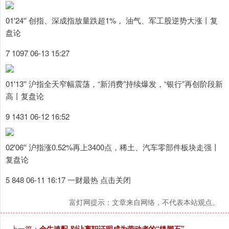
01'24'' 创指、深成指放量跌超1%， 油气、军工股逆势大涨丨复
盘论
7 1097 06-13 15:27
01'13'' 沪指全天窄幅震荡，“新消费”持续爆发，“银行”再创阶段新
高丨复盘论
9 1431 06-12 16:52
02'06'' 沪指涨0.52%再上3400点，稀土、汽车零部件板块走强丨
复盘论
5 848 06-11 16:17 一财最热 点击关闭
富灯网提示：文章来自网络，不代表本站观点。
上一篇：
金牛速配 别让离职证明成为劳动者的“绊脚石”