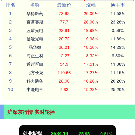
排名
名称
最新价
涨幅
换手率
1
毕得医药
73.92
20.00%
11.58%
2
百普赛斯
77.7
20.00%
23.28%
3
蓝盾光电
22.81
19.99%
0.58%
4
信濠光电
20.72
19.98%
11.89%
5
晶华微
26.01
18.50%
14.29%
6
海正生材
12.27
18.32%
6.30%
7
近岸蛋白
54.9
17.51%
11.08%
8
北方长龙
110.66
17.27%
11.15%
9
科力装备
26.96
16.26%
20.26%
10
中能电气
7.62
15.28%
25.20%
沪深京行情 实时轮播
创业板指
3534.14
-28.98
-0.81%