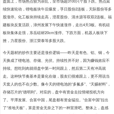
盘面上，市场热点较为杂乱，全市场超3100只个股下跌。热点延
续快速轮动，锂电板块午后爆发，孚日股份2连板，天际股份等多
股涨停。化工板块持续走高，澄星股份、清水源等双双2连板。福
建板块反复活跃，漳州发展下午快速涨停，走出4天3板。有机硅
板块集体走强，东岳硅材20cm涨停。下跌方面，机器人板块下
挫，力星股份、浙江荣泰等多股大跌。
今天题材的炒作主要还是涨价逻辑——昨天是有色、铝、铜，今
天换成了锂电池、存储、光伏。持续性并不好，因为赚钱效应不
持续。想吃到肉就得盘中第一时间跟上，然后第二天有冲高就
走。这种快节奏基本是量化在做，股友们很难跟上，更不用说当
天套人的也不在少数。像今天的锂电池的“多氟多”、“天赐材料”，
存储芯片的“德明利”。对应的，盘中有资金去拉情绪投机方向
了。平潭发展、合富中国，尾盘都有资金猛拉。“合富中国”拉出
了“准地天板”，算是资金无奈之下的一种宣泄吧。整体上，盘感