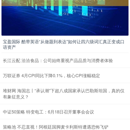
宝盈国际 酷带英语“从做题到表达”如何让四六级词汇真正变成口
语资产
长江云配 洽洽食品：公司始终重视产品品质与消费者体验
万联证券 4月CPI同比下降0.1%，核心CPI涨幅稳定
堆财网 海国志丨“承认潮”下超八成国家承认巴勒斯坦国，真的仅
有象征意义？
中证50策略 特变电工：6月18日召开董事会会议
策略池 不忍直视！阿根廷国脚麦卡利斯特遭遇恐怖飞铲