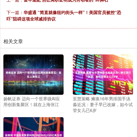
下一篇：
华盛通 “简直就像纽约街头一样”！美国官员被控“恐
吓”阻碍这项全球减排协议
相关文章
扬帆证券 迈向一个世界级AI应
至慧策略 瘫痪16年男排国手汤
用创新集聚区！就在上海张江
淼近况：妻子早已改嫁，如今试
管女儿已6岁