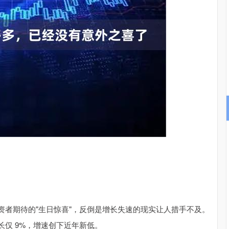
北证50
1129.72
3%
6.84
0.61%
资者期待的"生日惊喜"，反倒是增长失速的现实让人措手不及。
增长仅 9%，增速创下近年新低。