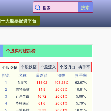
搜索
国十大股票配资平台
个股实时涨跌榜
个股跌幅
个股流入
个股流出
换手率
个股涨幅
排名
名称
最新价
涨幅
换手率
1
N展芯
118.02
403.28%
62.67%
2
志特新材
14.8
20.03%
10.81%
3
近岸蛋白
46.72
20.01%
5.08%
4
毕得医药
61.6
20.01%
5.79%
5
一博科技
53.33
20.01%
16.21%