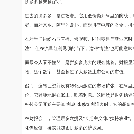
拼多多越来越保守。
过去的拼多多，是进攻者。它用低价撕开阿里的防线，用
者。面对京东、阿里的反扑，面对抖音电商的蚕食，拼
在对手们纷纷布局直播、短视频、即时零售等新业态时，
注"，但在流量红利见顶的当下，这种"专注"也可能意味着
而最令人看不懂的，是拼多多庞大的现金储备。财报显示
物。这个数字，甚至超过了大多数上市公司的市值。
然而，这笔巨资并没有转化为激进的市场扩张，在阿里
价。它静静地躺在账上，吃着利息。这固然是财务稳健
科技公司开始主要靠"利息"来修饰利润表时，它的想象
在财报会上，管理层多次提及"长期主义"和"扶持农业"
化供应链，确实能加固拼多多的护城河。