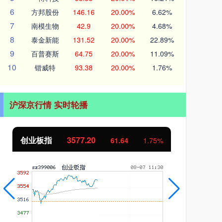
6
方邦股份
146.16
20.00%
6.62%
7
南模生物
42.9
20.00%
4.68%
8
泰金新能
131.52
20.00%
22.89%
9
百普赛斯
64.75
20.00%
11.09%
10
锴威特
93.38
20.00%
1.76%
沪深京行情 实时轮播
创业板指
3577.20
基
61.64
1.75%