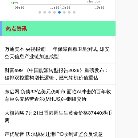
热点资讯
万通资本 央视报道! 一年保障百颗卫星测试, 雄安
空天信息产业链加速成型
财富e99 《中国能源转型报告2026》重磅发布：
碳排双控重构增长逻辑，燃气轮机价值重估
东启网 负债32亿美元仍叩市 面临AI冲击的百年教
育巨头麦格劳希尔(MHUS)冲刺纽交所
大旗策略 7月21日香港周生生黄金价格37440港币
两
声优配音 沃尔核材赴港IPO收到证监会反馈意