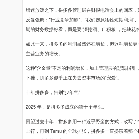
增速放缓之下，拼多多管理层在财报电话会上的回应，延续
反复强调："行业竞争加剧"、"我们愿意牺牲短期利润"
期的财务数据好看，而是要"深挖洞、广积粮"，把钱花
如此一来，拼多多的利润虽然还在增长，但这种增长更多来自
主营业务的增长。
这种"含金量"不足的利润增长，加上管理层的悲观指
下挫，拼多多似乎正在失去资本市场的"宠爱"。
十年拼多多，告别"少年气"
2025 年，是拼多多成立的第十个年头。
回望过去十年，拼多多用一种近乎野蛮的方式，改写了中
上行，再到 Temu 的全球扩张，拼多多一直扮演着那