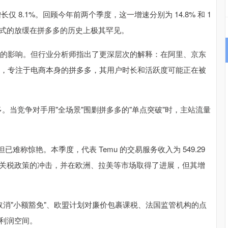
长仅 8.1%。回顾今年前两个季度，这一增速分别为 14.8% 和 1
崖式的放缓在拼多多的历史上极其罕见。
政策的影响。但行业分析师指出了更深层次的解释：在阿里、京东
量时，专注于电商本身的拼多多，其用户时长和活跃度可能正在被
已反超拼多多。当竞争对手用"全场景"围剿拼多多的"单点突破"时，主站流量
已难称惊艳。本季度，代表 Temu 的交易服务收入为 549.29
了美国关税政策的冲击，并在欧洲、拉美等市场取得了进展，但其增
取消"小额豁免"、欧盟计划对廉价包裹课税、法国监管机构的点
其利润空间。