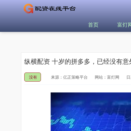
首页
富灯
纵横配资 十岁的拼多多，已经没有意
没有
来源：亿正策略平台
网站：富灯网
日期