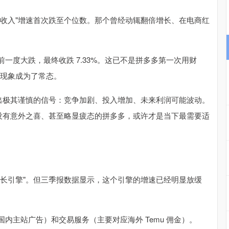
他收入"增速首次跌至个位数。那个曾经动辄翻倍增长、在电商红
一度大跌，最终收跌 7.33%。这已不是拼多多第一次用财
的现象成为了常态。
释放出极其谨慎的信号：竞争加剧、投入增加、未来利润可能波动。
个没有意外之喜、甚至略显疲态的拼多多，或许才是当下最需要适
增长引擎"。但三季报数据显示，这个引擎的增速已经明显放缓
内主站广告）和交易服务（主要对应海外 Temu 佣金）。