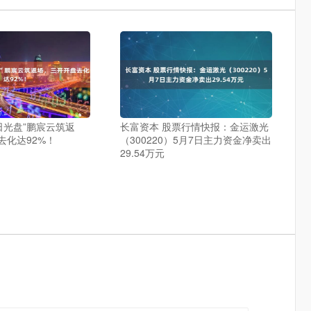
日光盘”鹏宸云筑返
长富资本 股票行情快报：金运激光
去化达92%！
（300220）5月7日主力资金净卖出
29.54万元