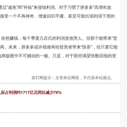
通过"减免"和"补贴"来侵蚀利润。对于习惯了拼多多"高增长故
要接受一个不再神奇、增速回归平庸、甚至可能出现利润下滑的
收；依然赚钱，每个季度几百亿的利润羡煞旁人。但那个能带来"意
再。未来，拼多多或许很难再给投资者带来"惊喜"，但只要它能
国电商版图中不可撼动的一极。只是，对于那些渴望倍数回报的资
富灯网提示：文章来自网络，不代表本站观点。
应占利润约1717亿元同比减少78%