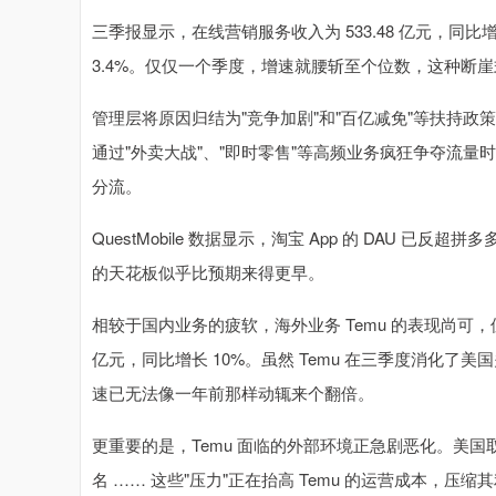
三季报显示，在线营销服务收入为 533.48 亿元，同比增
3.4%。仅仅一个季度，增速就腰斩至个位数，这种断
管理层将原因归结为"竞争加剧"和"百亿减免"等扶持
通过"外卖大战"、"即时零售"等高频业务疯狂争夺流
分流。
QuestMobile 数据显示，淘宝 App 的 DAU 
的天花板似乎比预期来得更早。
相较于国内业务的疲软，海外业务 Temu 的表现尚可，但
亿元，同比增长 10%。虽然 Temu 在三季度消化
速已无法像一年前那样动辄来个翻倍。
更重要的是，Temu 面临的外部环境正急剧恶化。美国
名 …… 这些"压力"正在抬高 Temu 的运营成本，压缩