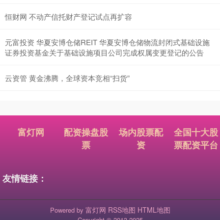
恒财网 不动产信托财产登记试点再扩容
元富投资 华夏安博仓储REIT 华夏安博仓储物流封闭式基础设施
证券投资基金关于基础设施项目公司完成权属变更登记的公告
云资管 黄金沸腾，全球资本竞相“扫货”
富灯网
配资操盘股
场内股票配
全国十大股
票
资
票配资平台
友情链接：
富灯网
RSS地图
HTML地图
Powered by
Copyright
© 2013-2025