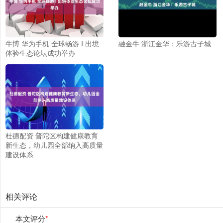
牛博 华为手机 全球畅游 I 出境
融金牛 浙江金华：乐游古子城
体验生态论坛成功举办
杜德配资 普陀区构建健康教育
新生态，幼儿园全部纳入高质量
建设体系
相关评论
本文评分
*