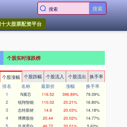
搜索
国十大股票配资平台
个股实时涨跌榜
个股跌幅
个股流入
个股流出
换手率
个股涨幅
排名
名称
最新价
涨幅
换手率
1
N展芯
116.52
396.89%
79.39%
2
锐翔智能
110.02
20.21%
16.80%
3
志特新材
14.8
20.03%
14.18%
4
博腾股份
20.44
20.02%
14.77%
5
近岸蛋白
46.72
20.01%
5.62%