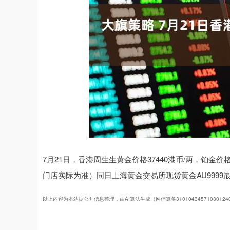
上证指数
3940.04
.40
2.13%
39.68
1.
7月21日，香港周生生黄金价格37440港币/两，铂金价格
门店实际为准）同日上海黄金交易所现货黄金AU9999最新
以上内容为本站据公开信息整理，由AI算法生成（网信算备3101043457103012