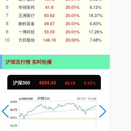
6
毕得医药
61.6
20.01%
6.12%
7
五洲医疗
83.62
20.01%
18.37%
8
耐科装备
49.67
20.01%
6.83%
9
一博科技
53.33
20.01%
17.26%
10
方邦股份
146.16
20.00%
7.68%
沪深京行情 实时轮播
沪深300
4694.44
北
43.13
0.93%