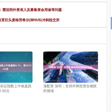
见：需说明外资准入及募集资金用途等问题
教育巨头麦格劳希尔(MHUS)冲刺纽交所
本东证指数上午收盘跌
涨配资 深圳：支持外商投资生物医
2.32点
药领域