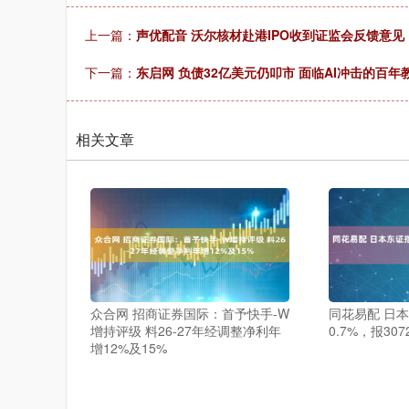
上一篇：
声优配音 沃尔核材赴港IPO收到证监会反馈意
下一篇：
东启网 负债32亿美元仍叩市 面临AI冲击的百年
相关文章
众合网 招商证券国际：首予快手-W
同花易配 日
增持评级 料26-27年经调整净利年
0.7%，报307
增12%及15%