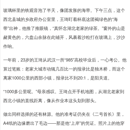
玻璃杯里的铁观音泡了半天，像团发胀的海带。下午三点，这个
西北县城的乡政府办公室里，王琦盯着杯底这团褐绿色的“海
带”出神，他推了推眼镜，“真怀念湖北老家的绿茶。”窗外的山是
赭黄色的，六盘山余脉在此铺开，风裹着沙粒打在玻璃上，沙沙
作响。
一年前，23岁的王琦从武汉一所“985”高校毕业后，一心考公。他
算过笔账：老家大城市动辄几百比一的报录比是独木桥，而这个
离家1000公里的西部小镇，报录比不到20:1，是阳关道。
“1000多公里呢。”母亲感叹。王琦点开手机地图，从湖北老家到
西北小镇的直线距离，像从作业本这头划到那头。
做出同样选择的还有林源。他的准考证仍夹在《二号首长》里，
A4纸的边缘磨出了毛边——那是他“上岸”的凭证。照片上的他穿