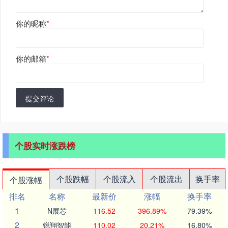
你的昵称
*
你的邮箱
*
提交评论
个股实时涨跌榜
个股跌幅
个股流入
个股流出
换手率
个股涨幅
排名
名称
最新价
涨幅
换手率
1
N展芯
116.52
396.89%
79.39%
2
锐翔智能
110.02
20.21%
16.80%