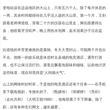
变电站设在边远地区的大山上，只有五六个人。除了每月休息的
一周，其余时间都得待在几乎没人迹的大山里。第一个月，王剑
跟着老师傅巡线，背着二十斤的仪器在山里走，脚后跟磨得出
血，他咬着牙没吭声，晚上用热水泡脚，血水混着沙子沉在盆
底。
比巡线的辛苦更难挨的是孤独。冬天大雪封山，可能两个月也出
不去。他唯一的娱乐就是休息时去县城的电竞酒店，通宵打游
戏，也不让保洁员打扫。屋里总飘着泡面味和烟味。以前他讨厌
这些味道，现在却觉得是“人间烟火气”。
山上的网络时好时坏，于是他到电竞酒店还有个任务——在手机
里下载电视剧，专挑长的下。《甄嬛传》《琅琊榜》《亮剑》
《走向共和》《大明王朝1566》，他每部看了不下两遍。除了
剧，还有各种玄幻网文，越长越爱。