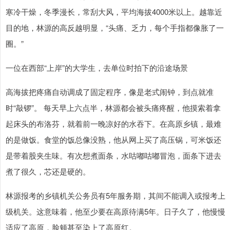
寒冷干燥，冬季漫长，常刮大风，平均海拔4000米以上。越靠近
目的地，林源的高反越明显，“头痛、乏力，每个手指都像胀了一
圈。”
一位在西部“上岸”的大学生，去单位时拍下的沿途场景
高海拔把疼痛自动调成了固定程序，像是老式闹钟，到点就准
时“敲锣”。 每天早上六点半，林源都会被头痛疼醒，他摸索着拿
起床头的布洛芬，就着前一晚凉好的水吞下。在高原乡镇，最难
的是做饭。食堂的饭总像没熟，他从网上买了高压锅，可米饭还
是带着股夹生味。有次想煮面条，水咕嘟咕嘟冒泡，面条下进去
煮了很久，芯还是硬的。
林源报考的乡镇机关公务员有5年服务期，其间不能调入或报考上
级机关。这意味着，他至少要在高原待满5年。日子久了，他慢慢
适应了高原，脸颊甚至染上了高原红。