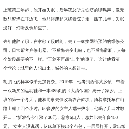
上班第二年起，他开始失眠，后半夜总听见铁塔的嗡嗡声，像无
数只蜜蜂在耳边飞，他只得爬起来绕着院子走。熬了几年，失眠
没好，幻听反倒加重了。
去年他辞了职，在家歇了段时间，去了一家接网络预约的维修公
司，日常帮客户修电器。“不后悔去变电站，也不后悔辞职，人每
个阶段想要的不一样。”王剑不再想“上岸”的事了。这让他看清一
个悖论：城里的人想出来，城外的人想进去。
胡鹏飞的样本似乎更加复杂。2019年，他考到西部某乡镇，带着
一双新买的运动鞋和一本485页的《大清帝国》离开了家乡。上
班的第一个冬天，他和同事去催收新农合款项，骑着摩托车在山
路上颠了四个小时。50多岁的女主人端来热水，他喝了几口才敢
开口，“新农合今年涨了30元，您家5口人，总共比去年多150
元。”女主人没说话，从床单下摸出个布包，一层层打开，露出皱