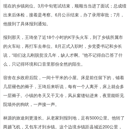
现在的乡镇岗位。3月中旬笔试结束，顺顺当当进了面试；总成绩
出来后体检，接着是考察。6月公示结束，办了录用审批；7月，
他接到了具体报到通知。
报到那天，王琦坐了近18个小时的K字头火车，到了乡镇所属市
的火车站，再打车去单位。8月正式入职时，乡党委书记和乡长
说，“咱们这儿刚脱贫没几年，缺人才啊。”他不记得自己答了什
么，只记得环境和口音里那份全然的陌生。
宿舍在乡政府后院，一间十平米的小屋。床是前任留下的，铺着
几层褪色的褥子，王琦后来听说，每有一个人离开，床上就会多
一层褥子。小镇的冬天又干又冷，风从窗缝钻进来，夜里能听见
院墙外的狗吠，一声接一声。
林源的旅途则更漫长。从老家到报到地，足有5000公里。他转了
两趟飞机，又包车才到乡镇。这个边境乡镇距县城近200公里，