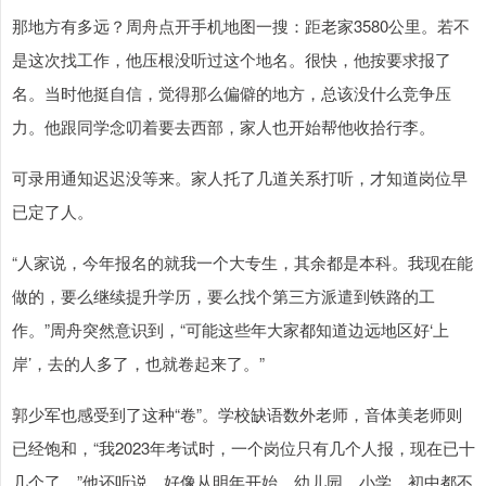
那地方有多远？周舟点开手机地图一搜：距老家3580公里。若不
是这次找工作，他压根没听过这个地名。很快，他按要求报了
名。当时他挺自信，觉得那么偏僻的地方，总该没什么竞争压
力。他跟同学念叨着要去西部，家人也开始帮他收拾行李。
可录用通知迟迟没等来。家人托了几道关系打听，才知道岗位早
已定了人。
“人家说，今年报名的就我一个大专生，其余都是本科。我现在能
做的，要么继续提升学历，要么找个第三方派遣到铁路的工
作。”周舟突然意识到，“可能这些年大家都知道边远地区好‘上
岸’，去的人多了，也就卷起来了。”
郭少军也感受到了这种“卷”。学校缺语数外老师，音体美老师则
已经饱和，“我2023年考试时，一个岗位只有几个人报，现在已十
几个了。”他还听说，好像从明年开始，幼儿园、小学、初中都不