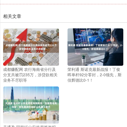
相关文章
成都赚配网 农行海南省分行及
荣利通 斯诺克最新战报！丁俊
分支共被罚235万，涉贷款相关
晖单杆92分零封，2-0领先，斯
业务不尽职等
佳辉德比0-1！