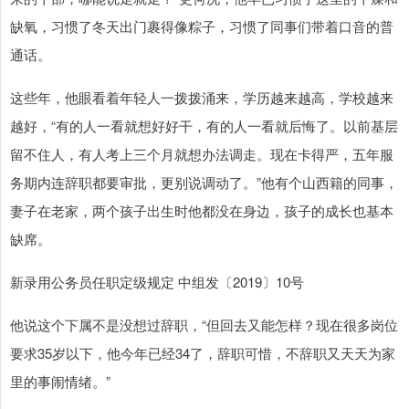
缺氧，习惯了冬天出门裹得像粽子，习惯了同事们带着口音的普
通话。
这些年，他眼看着年轻人一拨拨涌来，学历越来越高，学校越来
越好，“有的人一看就想好好干，有的人一看就后悔了。以前基层
留不住人，有人考上三个月就想办法调走。现在卡得严，五年服
务期内连辞职都要审批，更别说调动了。”他有个山西籍的同事，
妻子在老家，两个孩子出生时他都没在身边，孩子的成长也基本
缺席。
新录用公务员任职定级规定 中组发〔2019〕10号
他说这个下属不是没想过辞职，“但回去又能怎样？现在很多岗位
要求35岁以下，他今年已经34了，辞职可惜，不辞职又天天为家
里的事闹情绪。”