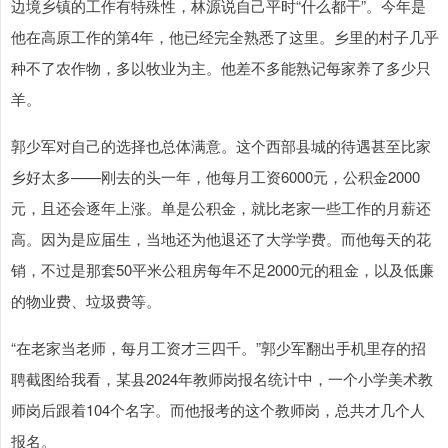
边境乡镇的工作有特殊性，林源说自己平时“什么都干”。今年是
他在高原工作的第4年，他已经完全熟悉了这里。乡里的村子几乎
种不了农作物，多以牧业为主。他差不多能熟记每家养了多少只
羊。
郭少军对自己的选择也总体满意。这个西部县城的待遇甚至比家
乡好太多——刚去的头一年，他每月工资6000元，公积金2000
元，且还会逐年上涨。单是公积金，就比老家一些工作的月薪还
高。因为是应届生，当地还为他退还了大学学费。而他每天的花
销，不过是那套50平米公租房每年不足2000元的租金，以及低廉
的物业费、垃圾费等。
“在老家当老师，每月工资才三四千。”郭少军翻出手机里存的招
聘截图给我看，某县2024年教师岗报名统计中，一个小学美术教
师岗后跟着104个名字。而他报考的这个教师岗，总共才几个人
报名。