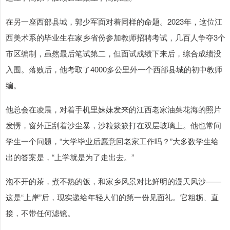
在另一座西部县城，郭少军面对着同样的命题。2023年，这位江
西美术系的毕业生在家乡省份参加教师招聘考试，几百人争夺3个
市区编制，虽然最后笔试第二，但面试成绩下来后，综合成绩没
入围。落败后，他考取了4000多公里外一个西部县城的初中教师
编。
他总会在凌晨，对着手机里妹妹发来的江西老家油菜花海的照片
发愣，窗外正刮着沙尘暴，沙粒簌簌打在双层玻璃上。他也常问
学生一个问题，“大学毕业后愿意回老家工作吗？”大多数学生给
出的答案是，“上学就是为了走出去。”
泡不开的茶，煮不熟的饭，和家乡风景对比鲜明的漫天风沙——
这是“上岸”后，现实递给年轻人们的第一份见面礼。它粗粝、直
接，不带任何滤镜。