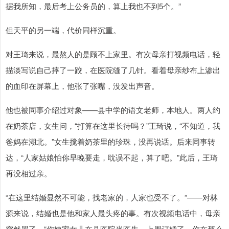
据我所知，最后考上公务员的，算上我也不到5个。”
但天平的另一端，代价同样沉重。
对王琦来说，最熬人的是顾不上家里。有次母亲打视频电话，轻
描淡写说自己摔了一跤，在医院缝了几针。看着母亲纱布上渗出
的血印在屏幕上，他张了张嘴，没发出声音。
他也被同事介绍过对象——县中学的语文老师，本地人。两人约
在奶茶店，女生问，“打算在这里长待吗？”王琦说，“不知道，我
爸妈在湖北。”女生搅着奶茶里的珍珠，没再说话。后来同事转
达，“人家姑娘怕你早晚要走，耽误不起，算了吧。”此后，王琦
再没相过亲。
“在这里结婚显然不可能，找老家的，人家也受不了。”——对林
源来说，结婚也是他和家人最头疼的事。有次视频电话中，母亲
突然哭了，“你姨家女儿在县医院当医生，上周订婚了。你在那么