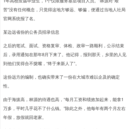
1年高校应届毕业生，1个仅限服务基层项目人员。”林源对“艰
苦”没有任何概念，只觉得这地方够远、够偏，便通过当地人社局
官网系统报了名。
某边远省份的公务员招录信息
之后的笔试、面试、资格复审、体检、政审一路顺利，公示结束
后，录用通知在那年8月下来了。他记得，报到那天，乡里的人见
到他们笑得合不拢嘴，“终于来新人了”。
这份远方的编制，也确实带来了一份在大城市难以企及的确定
性。
由于海拔高，林源的待遇也高，“每月工资和绩效加起来，能拿1
万多，平时几乎花不了什么钱。”除此之外，他每年有两个月左右
年假，放假就回老家。