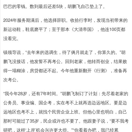
巴巴的零钱。数到最后还差5块，胡鹏飞自己垫上了。
2024年服务期满后，他选择辞职。收拾行李时，发现当初带来的
新运动鞋，鞋底磨平了；至于那本《大清帝国》，他连100页都
没看完。
镇领导说，“去年来的选调生，待了俩月就走了，你算久的。”胡
鹏飞没接话，他发誓不再考公。回到老家，他转而创业，结果败
得一塌糊涂，房贷都还不起。今年他重新翻开《行测》，准备再
次考公。
“我今年28岁，还有7年时间。”胡鹏飞制订了计划：先尽着老家的
公务员、事业编、国企考，实在考不上就再选边远地区。要是边
远地区也考不上，就找个民营企业上班。但他心里也明白，自己
那时可能过了35岁，民企或许也不要了。他跟妻子说，“要不我考
研吧，这样‘上岸’机会兴许更大些。”“你看着办吧，我已经累