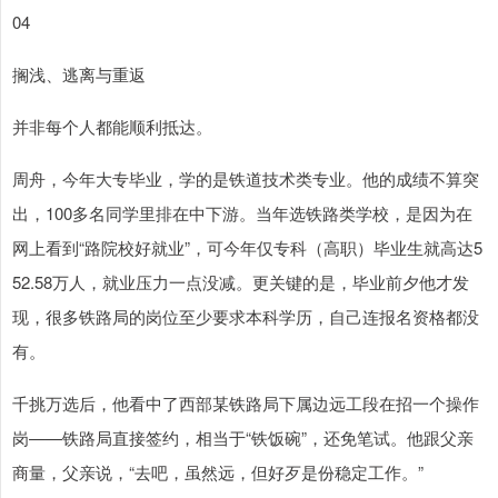
04
搁浅、逃离与重返
并非每个人都能顺利抵达。
周舟，今年大专毕业，学的是铁道技术类专业。他的成绩不算突
出，100多名同学里排在中下游。当年选铁路类学校，是因为在
网上看到“路院校好就业”，可今年仅专科（高职）毕业生就高达5
52.58万人，就业压力一点没减。更关键的是，毕业前夕他才发
现，很多铁路局的岗位至少要求本科学历，自己连报名资格都没
有。
千挑万选后，他看中了西部某铁路局下属边远工段在招一个操作
岗——铁路局直接签约，相当于“铁饭碗”，还免笔试。他跟父亲
商量，父亲说，“去吧，虽然远，但好歹是份稳定工作。”