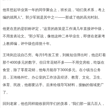
他常想起毕业第一年的同学聚会上，班长说，“咱们美术系，考上
编的就两人”。郭少军就是其中之一——那成了他的高光时刻。
他更在意的是职称评定，“这里的政策是工作满几年直接评中级，
不用发表论文。”郭少军说，像他这种二本毕业生，即便在老家考
上教师编，评中级也得熬十年。
王琦则总说自己穷。每月5号发工资，到账短信弹出时，他总盯着
那个4000多元的数字。但日常花销不多——不用交房租，吃饭在
食堂，除了零星花销，他每月能存下3000多元。在小镇当公务
员，王琦格外忙。办公室的工作涉及经济、教育、文化、卫生、
体育、民政，他都要沾手。后来给领导写材料，接触的领域更广
了。
回到老家，他也同样能收获同学们的羡慕，“我们那一届几百人，