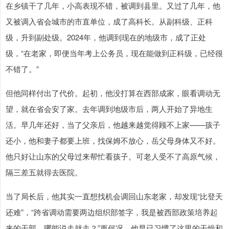
在乡镇干了几年，小高表现不错，被调到县里。又过了几年，他
又被调入省会城市的市直单位，成了高科长。从副科级、正科
级，升到副处级。2024年，他调到现在的地级市，成了正处
级，“在老家，即便当年考上公务员，现在能做到正科级，已经很
不错了。”
但他同样付出了代价。起初，他没打算在西部成家，眼看调动无
望，就在省会安了家。去年调到地级市后，两人开始了异地生
活。早几年还好，当了父亲后，他越来越觉得顾不上家——孩子
还小，他和妻子都要上班，找保姆不放心，岳父母身体又不好。
他只好让山东的父母过来帮忙看孩子。可老人受不了高原气候，
隔三差五就得去医院。
当了局长后，他其实一直想找机会调回山东老家，却发现“比登天
还难”，“跨省调动需要两边组织部签字，我是被西部政策培养起
来的干部，哪能说走就走？”更何况，他早已习惯了这里的干燥和