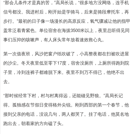
“那会儿条件才是真的苦，”高局长说，“很多地方没网络，连手机
信号都没。我进村后，刚开始是学骑马，后来是骑段摩托车，再
步行。”最初的日子像一场漫长的高原反应，氧气骤减让他的指甲
盖常泛着青紫色。单位宿舍在海拔3500米以上，夜里总听得见同
事们压抑的咳嗽声，有人床头常年放着速效救心丸。
第一次值夜班，风沙把窗户纸吹破了，小高整夜都在扫被吹进屋
的沙尘。冬天夜里低至零下17度，宿舍没厕所，上厕所得跑到院
子里，冷到连裤子都难脱下来。夜里不到万不得已，他绝不出
去。
“那时候经常下村，村与村离得远，还能碰见野狼。”高局长记
得。孤独感在节假日变得格外尖锐。刚到西部的第一个春节，他
接到父亲的电话，没说几句，两人都哭了。挂了电话，他莫名地
跑出去，朝着家的方向磕了头。