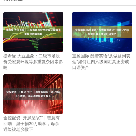
捷希缘 大亚圣象：二级市场股
宝盈国际 酷带英语“从做题到表
价受宏观环境等多重复杂因素影
达”如何让四六级词汇真正变成
响
口语资产
金控配资· 开屏见“好”｜善意有
回响！游子捐20万助学，母亲
遇险被老乡救下