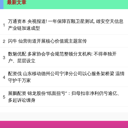
最新文章
万通资本 央视报道! 一年保障百颗卫星测试, 雄安空天信息
1
产业链加速成型
闪牛 仙营街道开展核心价值观主题宣传
2
数魅优配 多家协会学会规范整顿分支机构: 不得单独开
3
户、层层设立
配资伐 山东移动德州公司宁津分公司以心服务架桥梁 温情
4
守护千万家
展鵬配资 锦龙股份“纸面扭亏”：归母扣非净利仍亏逾亿、
5
多起诉讼缠身