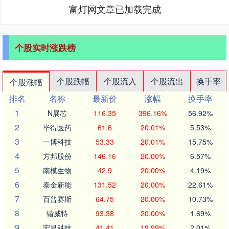
富灯网文章已加载完成
个股实时涨跌榜
个股跌幅
个股流入
个股流出
换手率
个股涨幅
排名
名称
最新价
涨幅
换手率
1
N展芯
116.35
396.16%
56.92%
2
毕得医药
61.6
20.01%
5.53%
3
一博科技
53.33
20.01%
15.75%
4
方邦股份
146.16
20.00%
6.57%
5
南模生物
42.9
20.00%
4.19%
6
泰金新能
131.52
20.00%
22.61%
7
百普赛斯
64.75
20.00%
10.73%
8
锴威特
93.38
20.00%
1.69%
9
宏昌科技
41.41
19.99%
2.01%