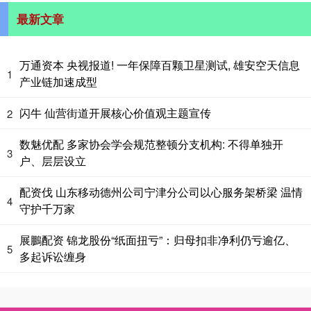
最新文章
万通资本 央视报道! 一年保障百颗卫星测试, 雄安空天信息
1
产业链加速成型
闪牛 仙营街道开展核心价值观主题宣传
2
数魅优配 多家协会学会规范整顿分支机构: 不得单独开
3
户、层层设立
配资伐 山东移动德州公司宁津分公司以心服务架桥梁 温情
4
守护千万家
展鵬配资 锦龙股份“纸面扭亏”：归母扣非净利仍亏逾亿、
5
多起诉讼缠身