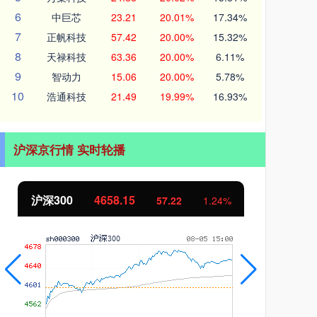
6
中巨芯
23.21
20.01%
17.34%
7
正帆科技
57.42
20.00%
15.32%
8
天禄科技
63.36
20.00%
6.11%
9
智动力
15.06
20.00%
5.78%
10
浩通科技
21.49
19.99%
16.93%
沪深京行情 实时轮播
沪深300
4658.15
北
57.22
1.24%