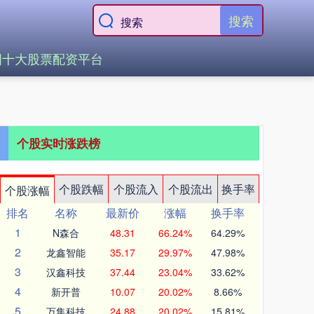
搜索
国十大股票配资平台
个股实时涨跌榜
个股跌幅
个股流入
个股流出
换手率
个股涨幅
排名
名称
最新价
涨幅
换手率
1
N森合
48.31
66.24%
64.29%
2
龙鑫智能
35.17
29.97%
47.98%
3
汉鑫科技
37.44
23.04%
33.62%
4
新开普
10.07
20.02%
8.66%
5
万集科技
24.88
20.02%
15.81%