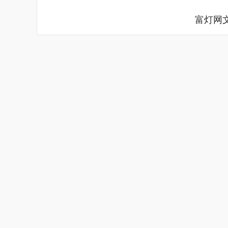
富灯网
上证指数
3878.43
.00
2.60%
56.15
1.