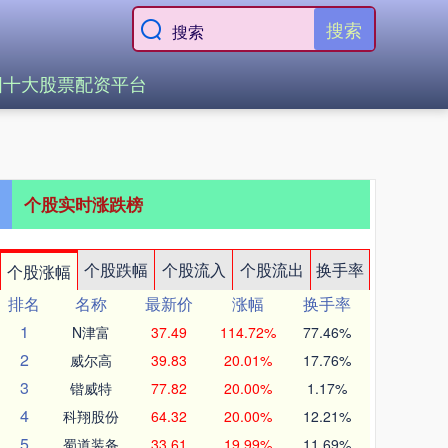
搜索
国十大股票配资平台
个股实时涨跌榜
个股跌幅
个股流入
个股流出
换手率
个股涨幅
排名
名称
最新价
涨幅
换手率
1
N津富
37.49
114.72%
77.46%
2
威尔高
39.83
20.01%
17.76%
3
锴威特
77.82
20.00%
1.17%
4
科翔股份
64.32
20.00%
12.21%
5
蜀道装备
33.61
19.99%
11.69%