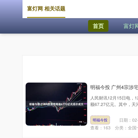
富灯网 相关话题
富灯
首页
明福今投 广州4宗涉宅
人民财讯12月15日电，
额67.27亿元。其中，天
日期：02-
明福今投
查看：
163
分类：
全国