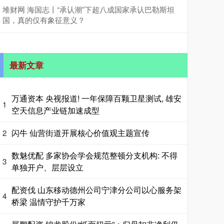
堆财网 海国志丨“承认潮”下超八成国家承认巴勒斯坦
国，真的仅有象征意义？
最新文章
万通资本 央视报道! 一年保障百颗卫星测试, 雄安
1
空天信息产业链加速成型
闪牛 仙营街道开展核心价值观主题宣传
2
数魅优配 多家协会学会规范整顿分支机构: 不得
3
单独开户、层层设立
配资伐 山东移动德州公司宁津分公司以心服务架
4
桥梁 温情守护千万家