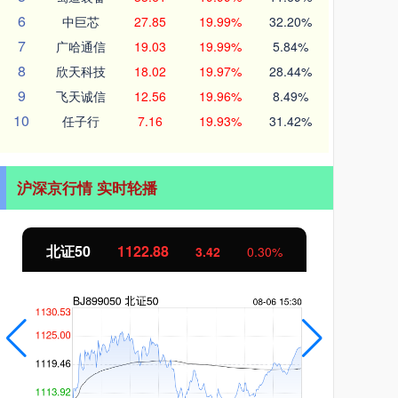
6
中巨芯
27.85
19.99%
32.20%
7
广哈通信
19.03
19.99%
5.84%
8
欣天科技
18.02
19.97%
28.44%
9
飞天诚信
12.56
19.96%
8.49%
10
任子行
7.16
19.93%
31.42%
沪深京行情 实时轮播
北证50
1122.88
创业
3.42
0.30%