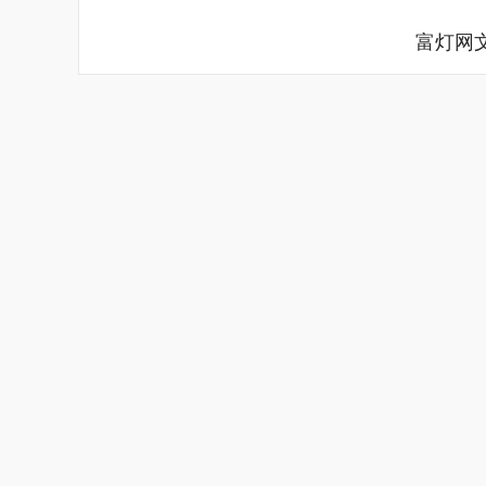
富灯网
深证成指
14110.12
.92
0.57%
-34.08
-0