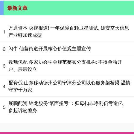
最新文章
万通资本 央视报道! 一年保障百颗卫星测试, 雄安空天信息
1
产业链加速成型
闪牛 仙营街道开展核心价值观主题宣传
2
数魅优配 多家协会学会规范整顿分支机构: 不得单独开
3
户、层层设立
配资伐 山东移动德州公司宁津分公司以心服务架桥梁 温情
4
守护千万家
展鵬配资 锦龙股份“纸面扭亏”：归母扣非净利仍亏逾亿、
5
多起诉讼缠身