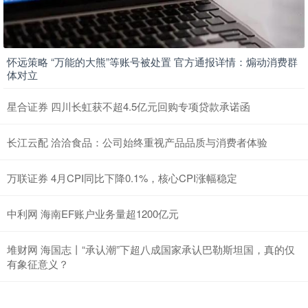
怀远策略 “万能的大熊”等账号被处置 官方通报详情：煽动消费群
体对立
星合证券 四川长虹获不超4.5亿元回购专项贷款承诺函
长江云配 洽洽食品：公司始终重视产品品质与消费者体验
万联证券 4月CPI同比下降0.1%，核心CPI涨幅稳定
中利网 海南EF账户业务量超1200亿元
堆财网 海国志丨“承认潮”下超八成国家承认巴勒斯坦国，真的仅
有象征意义？