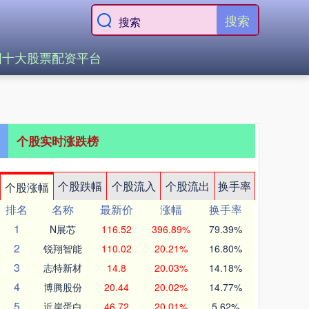
搜索
国十大股票配资平台
个股实时涨跌榜
个股跌幅
个股流入
个股流出
换手率
个股涨幅
排名
名称
最新价
涨幅
换手率
1
N展芯
116.52
396.89%
79.39%
2
锐翔智能
110.02
20.21%
16.80%
3
志特新材
14.8
20.03%
14.18%
4
博腾股份
20.44
20.02%
14.77%
5
近岸蛋白
46.72
20.01%
5.62%