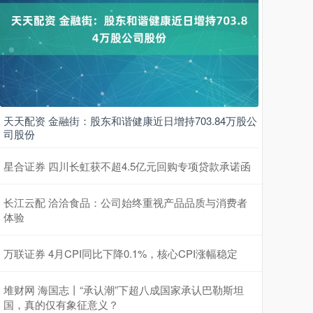
天天配资 金融街：股东和谐健康近日增持703.84万股公
司股份
星合证券 四川长虹获不超4.5亿元回购专项贷款承诺函
长江云配 洽洽食品：公司始终重视产品品质与消费者
体验
万联证券 4月CPI同比下降0.1%，核心CPI涨幅稳定
堆财网 海国志丨“承认潮”下超八成国家承认巴勒斯坦
国，真的仅有象征意义？