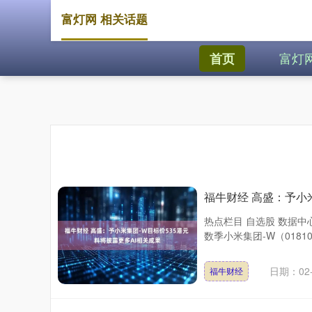
富灯网 相关话题
富灯
首页
福牛财经 高盛：予小米
热点栏目 自选股 数据中
数季小米集团-W（0181
日期：02-
福牛财经