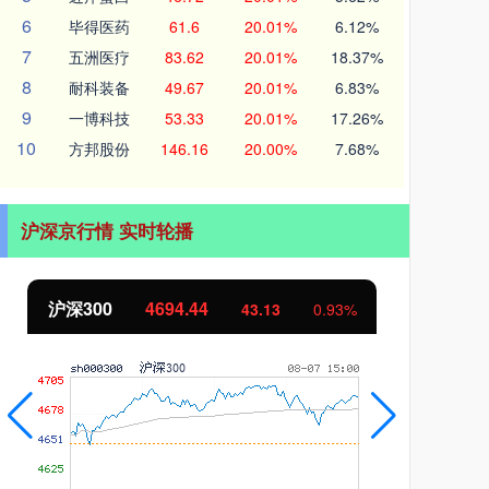
6
毕得医药
61.6
20.01%
6.12%
7
五洲医疗
83.62
20.01%
18.37%
8
耐科装备
49.67
20.01%
6.83%
9
一博科技
53.33
20.01%
17.26%
10
方邦股份
146.16
20.00%
7.68%
沪深京行情 实时轮播
北证50
1134.24
创
11.37
1.01%