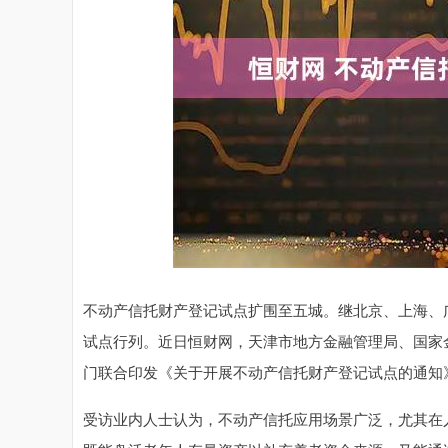
指数
3940.04
深证成指
14
39.68
1.02%
不动产信托财产登记试点扩围至五城。继北京、上海、
试点行列。近日恒财网，天津市地方金融管理局、国家
门联合印发《关于开展不动产信托财产登记试点的通知
受访业内人士认为，不动产信托应用场景广泛，尤其在