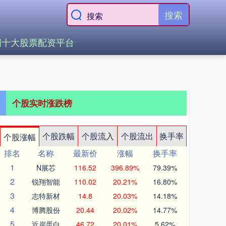
搜索
国十大股票配资平台
个股实时涨跌榜
个股跌幅
个股流入
个股流出
换手率
个股涨幅
排名
名称
最新价
涨幅
换手率
1
N展芯
116.52
396.89%
79.39%
2
锐翔智能
110.02
20.21%
16.80%
3
志特新材
14.8
20.03%
14.18%
4
博腾股份
20.44
20.02%
14.77%
5
近岸蛋白
46.72
20.01%
5.62%