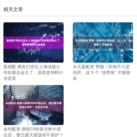
相关文章
股易配 网友们挖出上海绿捷公
乐天盈配资 警惕！肝病不只是
司的幕后金主了，居然是饲料行
伤肝，这 5 个 “连带病” 才最致
业首富
命
金控配资 唐朝70吨黄河铁牛捞
出后，整日露天摆放却不保护？