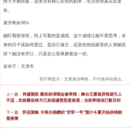
情节大相径庭，这里没有精心安排的剧本，生活变得真实且复
杂。
展开剩余35%
她盯着那张纸，纸上写着的是成绩。这个成绩让她不禁思考，未
来的日子该如何度过。是自己做主，还是依然由家里的人替她安
排？她没有开口，只是在心里琢磨着这一切。
发布于：天津市
富灯网提示：文章来自网络，不代表本站观点。
上一篇：
祥盛期权 蔡依林演唱会被举报：舞台元素诡异怪诞引人
不适，此前蔡依林方已发函谴责恶意造谣；当前举报信已数百封
下一篇：
怀远策略 卡塔尔捐赠的“空军一号”预计今夏开始供特朗
普搭乘