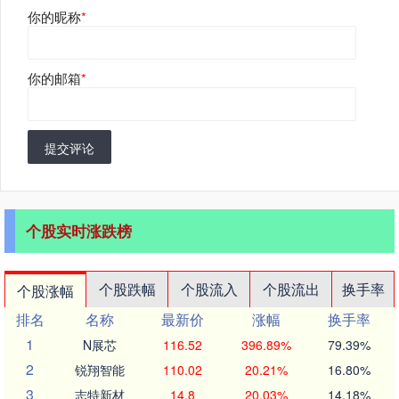
你的昵称
*
你的邮箱
*
提交评论
个股实时涨跌榜
个股跌幅
个股流入
个股流出
换手率
个股涨幅
排名
名称
最新价
涨幅
换手率
1
N展芯
116.52
396.89%
79.39%
2
锐翔智能
110.02
20.21%
16.80%
3
志特新材
14.8
20.03%
14.18%