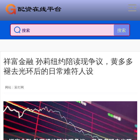
搜索
祥富金融 孙莉纽约陪读现争议，黄多多
褪去光环后的日常难符人设
网站：富灯网