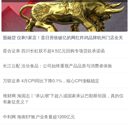
股融贷 仅剩1家店！昔日营收破亿的网红炸鸡品牌杭州门店全关
星合证券 四川长虹获不超4.5亿元回购专项贷款承诺函
长江云配 洽洽食品：公司始终重视产品品质与消费者体验
万联证券 4月CPI同比下降0.1%，核心CPI涨幅稳定
堆财网 海国志丨“承认潮”下超八成国家承认巴勒斯坦国，真的仅
有象征意义？
中利网 海南EF账户业务量超1200亿元