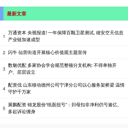
最新文章
万通资本 央视报道! 一年保障百颗卫星测试, 雄安空天信息
1
产业链加速成型
闪牛 仙营街道开展核心价值观主题宣传
2
数魅优配 多家协会学会规范整顿分支机构: 不得单独开
3
户、层层设立
配资伐 山东移动德州公司宁津分公司以心服务架桥梁 温情
4
守护千万家
展鵬配资 锦龙股份“纸面扭亏”：归母扣非净利仍亏逾亿、
5
多起诉讼缠身