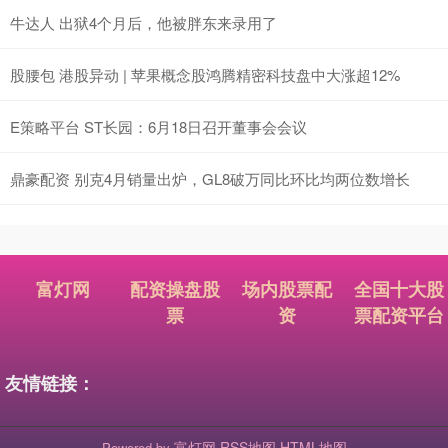
牛达人 出狱4个月后，他被胖东来录用了
股腰包 港股异动 | 苹果概念股鸿腾精密科技盘中大涨超12%
E策略平台 ST长园：6月18日召开董事会会议
鼎豪配资 别克4月销量出炉，GL8破万同比环比均两位数增长
富灯网
配资操盘股
场内股票配
全国十大股
票
资
票配资平台
友情链接：
富灯网
RSS地图
HTML地图
Powered by