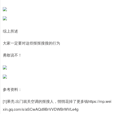
综上所述
大家一定要对这些抠抠搜搜的行为
勇敢说不！
参考资料：
[1]果壳.出门就关空调的抠搜人，悄悄花掉了更多钱https://mp.wei
xin.gq.com/s/aSCwAQd9BrVVDWBrWVLe4g