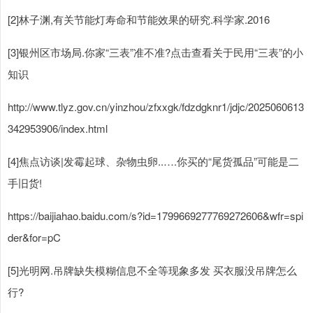
[2]林子渊,有关节能灯寿命和节能效果的研究.科学家.2016
[3]银州区市场局.你家“三表”准不准?点击查看关于民用“三表”的小
知识
http://www.tlyz.gov.cn/yinzhou/zfxxgk/fdzdgknr1/jdjc/2025060613
342953906/index.html
[4]焦点访谈|发霉起球、杂物虫卵..….你买的“尾货孤品”可能是二
手旧货!
https://baijiahao.baidu.com/s?id=1799669277769272606&wfr=spi
der&for=pC
[5]光明网.吊牌缺失模糊信息不全等现象多发 买衣服没吊牌怎么
行?