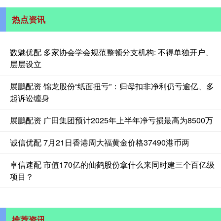
热点资讯
数魅优配 多家协会学会规范整顿分支机构: 不得单独开户、
层层设立
展鵬配资 锦龙股份“纸面扭亏”：归母扣非净利仍亏逾亿、多
起诉讼缠身
展鵬配资 广田集团预计2025年上半年净亏损最高为8500万
诚信优配 7月21日香港周大福黄金价格37490港币两
卓信速配 市值170亿的仙鹤股份拿什么来同时建三个百亿级
项目？
推荐资讯