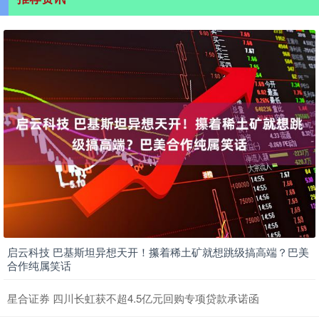
启云科技 巴基斯坦异想天开！攥着稀土矿就想跳级搞高端？巴美
合作纯属笑话
星合证券 四川长虹获不超4.5亿元回购专项贷款承诺函