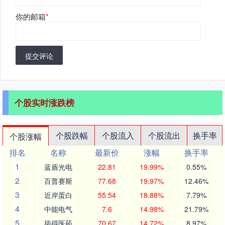
你的邮箱
*
提交评论
个股实时涨跌榜
个股跌幅
个股流入
个股流出
换手率
个股涨幅
排名
名称
最新价
涨幅
换手率
1
蓝盾光电
22.81
19.99%
0.55%
2
百普赛斯
77.68
19.97%
12.46%
3
近岸蛋白
55.54
18.88%
7.79%
4
中能电气
7.6
14.98%
21.79%
5
毕得医药
70.67
14.72%
8.97%