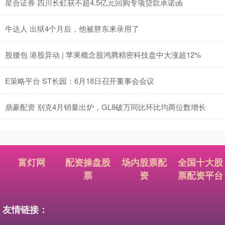
星合证券 四川长虹获不超4.5亿元回购专项贷款承诺函
牛达人 出狱4个月后，他被胖东来录用了
股腰包 港股异动 | 苹果概念股鸿腾精密科技盘中大涨超12%
E策略平台 ST长园：6月18日召开董事会会议
鼎豪配资 别克4月销量出炉，GL8破万同比环比均两位数增长
富灯网
配资操盘股
场内股票配
全国十大股
票
资
票配资平台
友情链接：