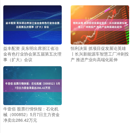
益丰配资 吴东明出席浙江省冶
恒利决策 抓项目促发展论英雄
金有色行业协会第五届第五次理
丨长兴新能源车智慧工厂冲刺投
事（扩大）会议
产 推进产业向高端化延伸
牛壹佰 股票行情快报：石化机
械（000852）5月7日主力资金
净卖出286.42万元